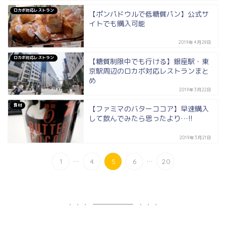
ロカボ対応レストラン
【ポンパドウルで低糖質パン】公式サ
イトでも購入可能
2019年4月28日
ロカボ対応レストラン
【糖質制限中でも行ける】銀座駅・東
京駅周辺のロカボ対応レストランまと
め
2019年3月22日
食材
【ファミマのバターココア】早速購入
して飲んでみたら思ったより…!!
2019年3月21日
...
...
1
4
5
6
20