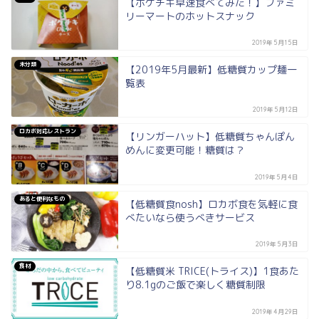
【ポケチキ早速食べてみた！】ファミ
リーマートのホットスナック
2019年5月15日
未分類
【2019年5月最新】低糖質カップ麺一
覧表
2019年5月12日
ロカボ対応レストラン
【リンガーハット】低糖質ちゃんぽん
めんに変更可能！糖質は？
2019年5月4日
あると便利なもの
【低糖質食nosh】ロカボ食を気軽に食
べたいなら使うべきサービス
2019年5月3日
食材
【低糖質米 TRICE(トライス)】1食あた
り8.1gのご飯で楽しく糖質制限
2019年4月29日