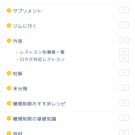
5
サプリメント
1
ジムに行く
87
外食
レストラン別糖質一覧
41
ロカボ対応レストラン
45
4
妊娠
4
未分類
6
糖質制限おすすめレシピ
5
糖質制限の基礎知識
31
食材