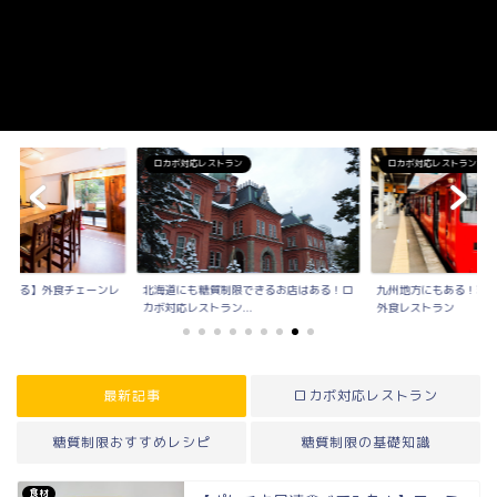
ン
ロカボ対応レストラン
ロカボ対応レストラン
行ける】外食チェーンレ
北海道にも糖質制限できるお店はある！ロ
九州地方にもある！糖
..
カボ対応レストラン...
外食レストラン
最新記事
ロカボ対応レストラン
糖質制限おすすめレシピ
糖質制限の基礎知識
食材