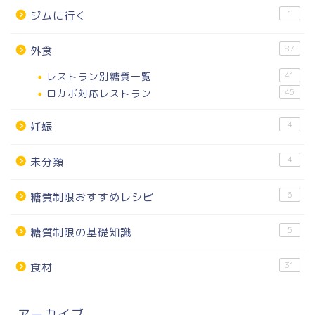
1
ジムに行く
87
外食
レストラン別糖質一覧
41
ロカボ対応レストラン
45
4
妊娠
4
未分類
6
糖質制限おすすめレシピ
5
糖質制限の基礎知識
31
食材
アーカイブ