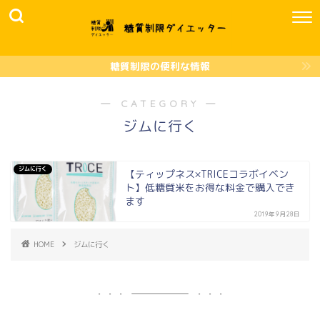
糖質制限の便利な情報
― CATEGORY ―
ジムに行く
ジムに行く
【ティップネス×TRICEコラボイベン
ト】低糖質米をお得な料金で購入でき
ます
2019年9月28日
HOME
ジムに行く