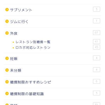
5
サプリメント
1
ジムに行く
87
外食
レストラン別糖質一覧
41
ロカボ対応レストラン
45
4
妊娠
4
未分類
6
糖質制限おすすめレシピ
5
糖質制限の基礎知識
31