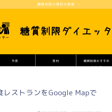
糖質制限の便利な情報
外食
食材
糖質制限おすすめ
レシピ
ストランをGoogle Mapで