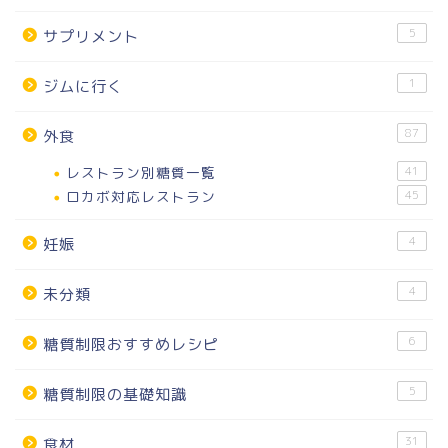
5
サプリメント
1
ジムに行く
87
外食
レストラン別糖質一覧
41
ロカボ対応レストラン
45
4
妊娠
4
未分類
6
糖質制限おすすめレシピ
5
糖質制限の基礎知識
31
食材