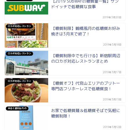
【2019 SUBWAYの糖質量一覧】サン
ドイッチで低糖質な食事
2019年3月20日
ロカボ対応レストラン
【糖質制限】鶴橋風月の低糖質お好み
焼きは3月末で終了！
2019年3月18日
ロカボ対応レストラン
【糖質制限中でも行ける】新宿駅周辺
のロカボ対応レストランまとめ
2019年3月17日
ロカボ対応レストラン
【糖質オフ】代官山エリアのブリトー
専門店フリホーレスで低糖質食！
2019年3月15日
あると便利なもの
お家で低糖質麺＆低糖質そばで気軽に
糖質制限！
2019年3月12日