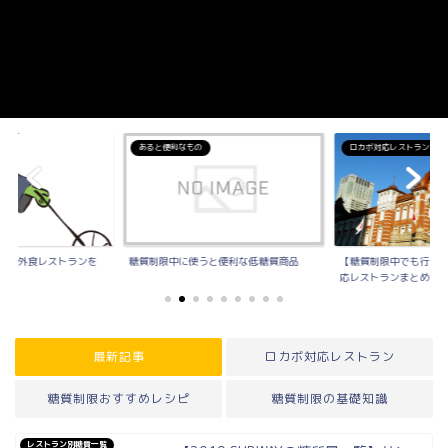
ン
あると便利なもの
ロカボ対応レストラン
ける外食レストランを
糖質制限中に使うと便利な低糖質商品
【糖質制限中でも行け
応レストランまとめ
最新記事
ロカボ対応レストラン
糖質制限おすすめレシピ
糖質制限の基礎知識
レストラン別糖質一覧