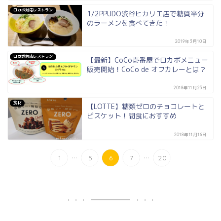
ロカボ対応レストラン
1/2PPUDO渋谷ヒカリエ店で糖質半分
のラーメンを食べてきた！
2019年3月10日
ロカボ対応レストラン
【最新】CoCo壱番屋でロカボメニュー
販売開始！CoCo de オフカレーとは？
2018年11月23日
食材
【LOTTE】糖類ゼロのチョコレートと
ビスケット！間食におすすめ
2018年11月16日
...
...
1
5
6
7
20