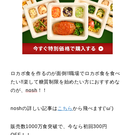
ロカボ食を
作るのが面倒!!職場でロカボ食を食べ
たい!!楽して糖質制限を始めたい方におすすめな
のが、
nosh
！！
noshの詳しい記事は
こちら
から飛べます(‘ω’)
販売数1000万食突破で、今なら初回300円
OFF！！