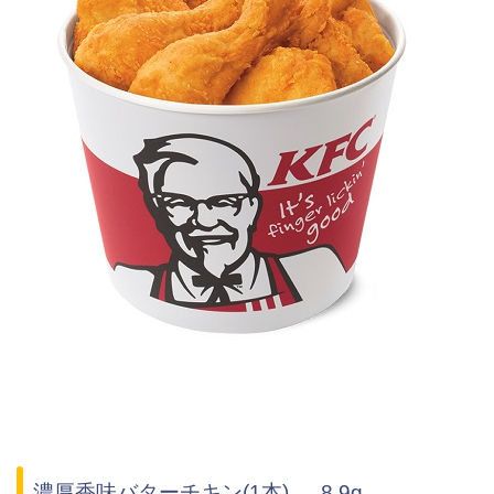
濃厚香味バターチキン(1本) … 8.9g