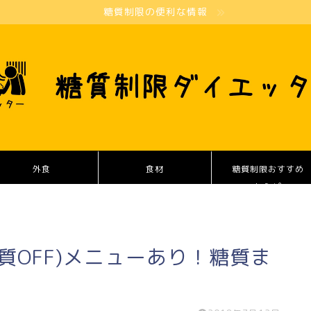
糖質制限の便利な情報
外食
食材
糖質制限おすすめ
レシピ
質OFF)メニューあり！糖質ま