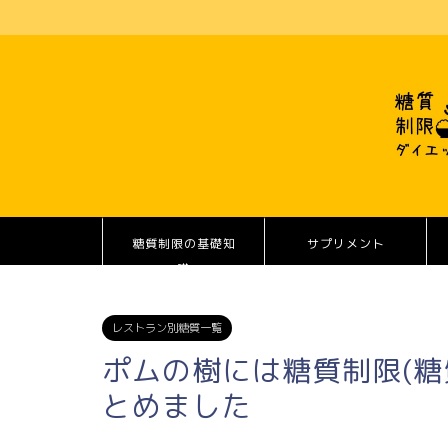
糖質制限の基礎知
サプリメント
識
レストラン別糖質一覧
ポムの樹には糖質制限(糖
とめました