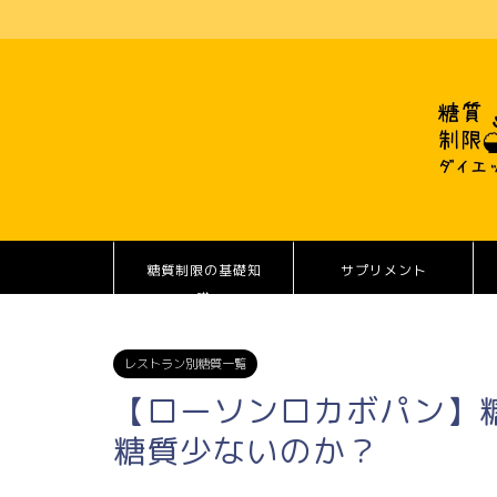
糖質制限の基礎知
サプリメント
識
レストラン別糖質一覧
【ローソンロカボパン】
糖質少ないのか？