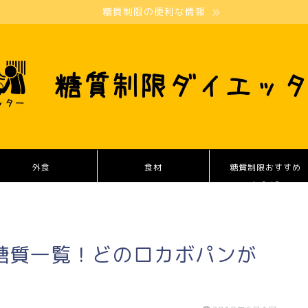
糖質制限の便利な情報
外食
食材
糖質制限おすすめ
レシピ
糖質一覧！どのロカボパンが