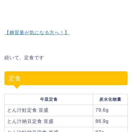
【糖質量が気になる方へ！】
続いて、定食です
定食
牛皿定食
炭水化物量
とん汁鮭定食 並盛
79.6g
とん汁納豆定食 並盛
86.9g