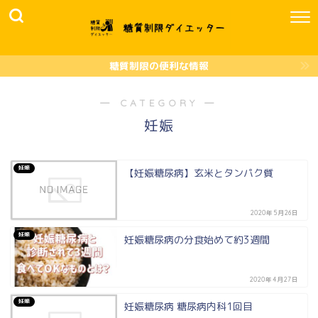
糖質制限の便利な情報
― CATEGORY ―
妊娠
妊娠
【妊娠糖尿病】玄米とタンパク質
2020年5月26日
妊娠
妊娠糖尿病の分食始めて約3週間
2020年4月27日
妊娠
妊娠糖尿病 糖尿病内科1回目