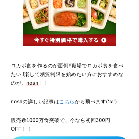
ロカボ食を
作るのが面倒!!職場でロカボ食を食べ
たい!!楽して糖質制限を始めたい方におすすめな
のが、
nosh
！！
noshの詳しい記事は
こちら
から飛べます(‘ω’)
販売数1000万食突破で、今なら初回300円
OFF！！